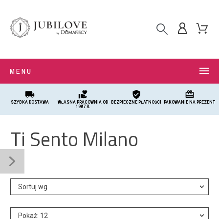
MENU
local_shipping
volunteer_activism
verified_user
card_giftcard
SZYBKA DOSTAWA
WŁASNA PRACOWNIA OD
BEZPIECZNE PŁATNOŚCI
PAKOWANIE NA PREZENT
1987 R.
Ti Sento Milano
Sortuj wg
Pokaż: 12