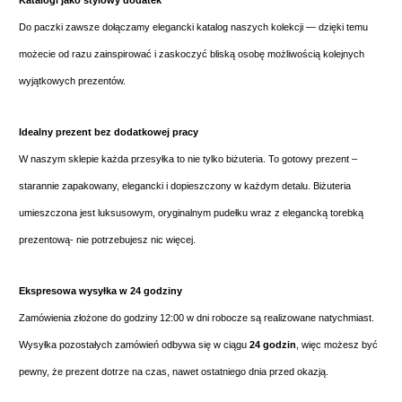
Do paczki zawsze dołączamy elegancki katalog naszych kolekcji — dzięki temu
możecie od razu zainspirować i zaskoczyć bliską osobę możliwością kolejnych
wyjątkowych prezentów.
Idealny prezent bez dodatkowej pracy
W naszym sklepie każda przesyłka to nie tylko biżuteria. To gotowy prezent –
starannie zapakowany, elegancki i dopieszczony w każdym detalu. Biżuteria
umieszczona jest luksusowym, oryginalnym pudełku wraz z elegancką torebką
prezentową- nie potrzebujesz nic więcej.
Ekspresowa wysyłka w 24 godziny
Zamówienia złożone do godziny 12:00 w dni robocze są realizowane natychmiast.
Wysyłka pozostałych zamówień odbywa się w ciągu
24 godzin
, więc możesz być
pewny, że prezent dotrze na czas, nawet ostatniego dnia przed okazją.