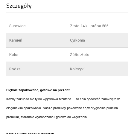
Szczegóły
Surowiec
Złoto 14 k - próba 585
Kamień
Cyrkonia
Kolor
Żółte złoto
Rodzaj
Kolczyki
Pięknie zapakowane, gotowe na prezent
Każdy zakup to nie tylko wyjątkowa biżuteria — to cała opowieść zamknięta w
eleganckim opakowaniu. Nasze produkty pakowane są w oryginalne pudełka
premium, starannie wykończone i gotowe do wręczenia.
Katalogi jako stylowy dodatek