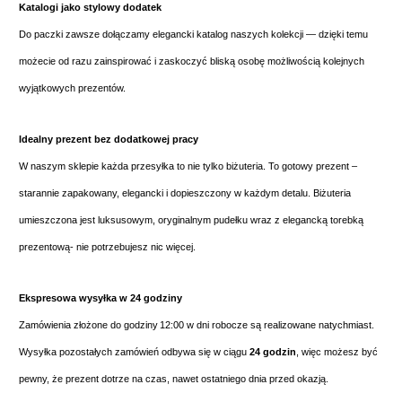
Katalogi jako stylowy dodatek
Do paczki zawsze dołączamy elegancki katalog naszych kolekcji — dzięki temu
możecie od razu zainspirować i zaskoczyć bliską osobę możliwością kolejnych
wyjątkowych prezentów.
Idealny prezent bez dodatkowej pracy
W naszym sklepie każda przesyłka to nie tylko biżuteria. To gotowy prezent –
starannie zapakowany, elegancki i dopieszczony w każdym detalu. Biżuteria
umieszczona jest luksusowym, oryginalnym pudełku wraz z elegancką torebką
prezentową- nie potrzebujesz nic więcej.
Ekspresowa wysyłka w 24 godziny
Zamówienia złożone do godziny 12:00 w dni robocze są realizowane natychmiast.
Wysyłka pozostałych zamówień odbywa się w ciągu
24 godzin
, więc możesz być
pewny, że prezent dotrze na czas, nawet ostatniego dnia przed okazją.